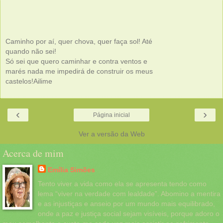
Caminho por aí, quer chova, quer faça sol! Até
quando não sei!
Só sei que quero caminhar e contra ventos e
marés nada me impedirá de construir os meus
castelos!Ailime
‹
›
Página inicial
Ver a versão da Web
Acerca de mim
Emília Simões
Tento viver a vida como ela se apresenta tendo como
lema “viver na verdade com lealdade”. Abomino a mentira
e as injustiças e anseio por um mundo mais equilibrado,
onde a paz e justiça social sejam visíveis, porque adoro o