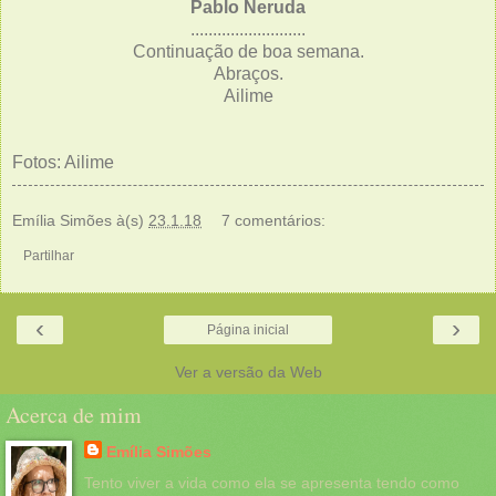
Pablo Neruda
..........................
Continuação de boa semana.
Abraços.
Ailime
Fotos: Ailime
Emília Simões
à(s)
23.1.18
7 comentários:
Partilhar
‹
›
Página inicial
Ver a versão da Web
Acerca de mim
Emília Simões
Tento viver a vida como ela se apresenta tendo como