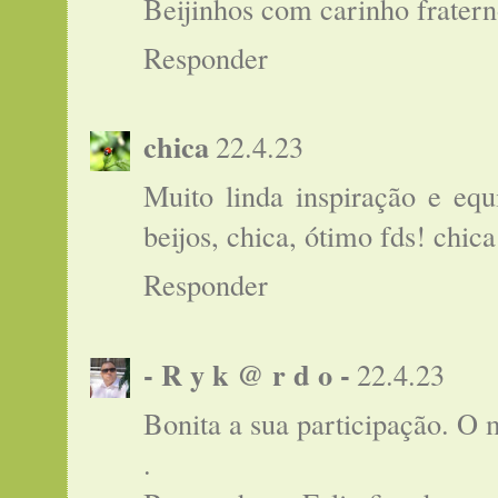
Beijinhos com carinho frater
Responder
chica
22.4.23
Muito linda inspiração e equ
beijos, chica, ótimo fds! chica
Responder
- R y k @ r d o -
22.4.23
Bonita a sua participação. O 
.